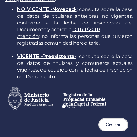
NO VIGENTE -Novedad-
: consulta sobre la base
de datos de titulares anteriores no vigentes,
conforme a la fecha de inscripción del
Documento y acorde a
DTR 1/2010
.
Atención
: no informa las personas que tuvieron
registradas comunidad hereditaria.
Trámites web para usuarios registrados
VIGENTE -Preexistente-
: consulta sobre la base
de datos de titulares y comuneros actuales
vigentes
, de acuerdo con la fecha de inscripción
Informes, Certificados, Precarga de Minuta,
del Documento.
Presentación Digital, Boleto Compraventa
Informes con pago electrónico (público
Cerrar
en general)