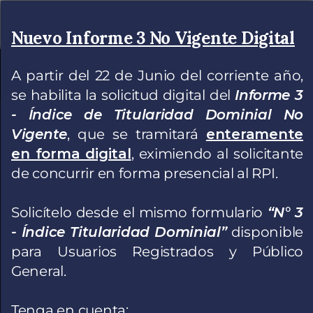
Nuevo Informe 3 No Vigente Digital
Inicio
A partir del 22 de Junio del corriente año,
Institucional
Guia de Trámites
Protección de la vivienda
Normativa
Personal RPI
se habilita la solicitud digital del
Informe 3
- Índice de Titularidad Dominial No
Vigente
, que se tramitará
enteramente
Registro de la Propiedad
en forma digital
, eximiendo al solicitante
Inmueble
de concurrir en forma presencial al RPI.
Capital Federal
Solicítelo desde el mismo formulario
“N° 3
Inscribimos la transmisión, modificación y
- Índice Titularidad Dominial”
disponible
extinción de los Derechos Reales sobre
para Usuarios Registrados y Público
inmuebles situados en la Ciudad de Buenos
General.
Aires, y lo publicitamos a través de la
expedición de certificados e informes.
Tenga en cuenta
: